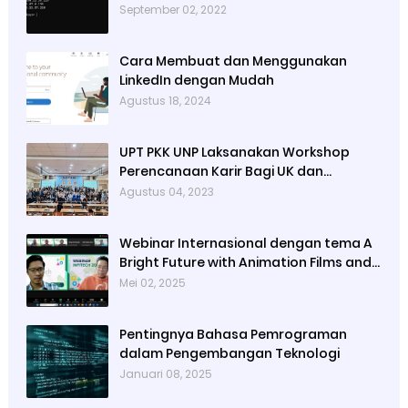
September 02, 2022
Cara Membuat dan Menggunakan
LinkedIn dengan Mudah
Agustus 18, 2024
UPT PKK UNP Laksanakan Workshop
Perencanaan Karir Bagi UK dan
Ormawa se UNP
Agustus 04, 2023
Webinar Internasional dengan tema A
Bright Future with Animation Films and
Games
Mei 02, 2025
Pentingnya Bahasa Pemrograman
dalam Pengembangan Teknologi
Januari 08, 2025