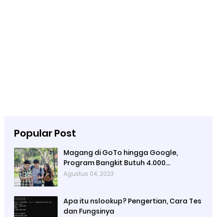
Popular Post
Magang di GoTo hingga Google,
Program Bangkit Butuh 4.000
Mahasiswa
Agustus 04, 2023
Apa itu nslookup? Pengertian, Cara Tes
dan Fungsinya